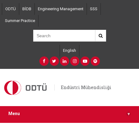
Skip
ODTÜ
BİDB
Engineering Management
SSS
to
main
Summer Practice
content
English
Endüstri Mühendisliği
Menu
▾