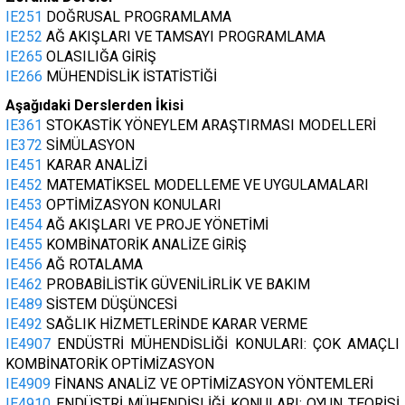
IE251
DOĞRUSAL PROGRAMLAMA
IE252
AĞ AKIŞLARI VE TAMSAYI PROGRAMLAMA
IE265
OLASILIĞA GİRİŞ
IE266
MÜHENDİSLİK İSTATİSTİĞİ
Aşağıdaki Derslerden İkisi
IE361
STOKASTİK YÖNEYLEM ARAŞTIRMASI MODELLERİ
IE372
SİMÜLASYON
IE451
KARAR ANALİZİ
IE452
MATEMATİKSEL MODELLEME VE UYGULAMALARI
IE453
OPTİMİZASYON KONULARI
IE454
AĞ AKIŞLARI VE PROJE YÖNETİMİ
IE455
KOMBİNATORİK ANALİZE GİRİŞ
IE456
AĞ ROTALAMA
IE462
PROBABİLİSTİK GÜVENİLİRLİK VE BAKIM
IE489
SİSTEM DÜŞÜNCESİ
IE492
SAĞLIK HİZMETLERİNDE KARAR VERME
IE4907
ENDÜSTRİ MÜHENDİSLİĞİ KONULARI: ÇOK AMAÇLI
KOMBİNATORİK OPTİMİZASYON
IE4909
FİNANS ANALİZ VE OPTİMİZASYON YÖNTEMLERİ
IE4910
ENDÜSTRİ MÜHENDİSLİĞİ KONULARI: OYUN TEORİSİ