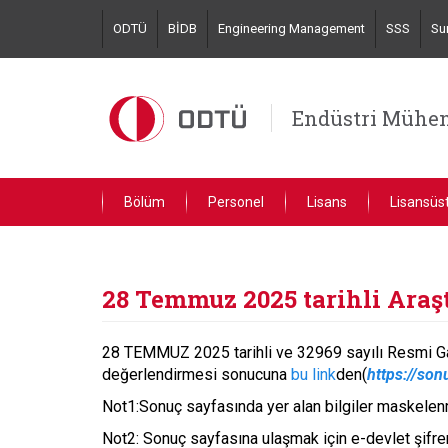
Skip
ODTÜ
BİDB
Engineering Management
SSS
Su
to
main
content
Endüstri Mühen
Bölüm
Personel
Lisans
Lisansüs
28 Temmuz 2025 tarihli Araş
28 TEMMUZ 2025 tarihli ve 32969 sayılı Resmi Gaz
değerlendirmesi sonucuna
bu link
den(
https://so
Not1:Sonuç sayfasında yer alan bilgiler maskelenm
Not2: Sonuç sayfasına ulaşmak için e-devlet şifre