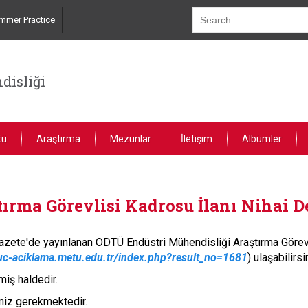
mmer Practice
disliği
tü
Araştırma
Mezunlar
İletişim
Albümler
tırma Görevlisi Kadrosu İlanı Nihai 
ete'de yayınlanan ODTÜ Endüstri Mühendisliği Araştırma Görevli
nuc-aciklama.metu.edu.tr/index.php?result_no=1681
) ulaşabilirsi
iş haldedir.
niz gerekmektedir.