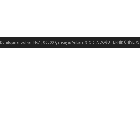
si, Dumlupınar Bulvarı No:1, 06800 Çankaya/Ankara © ORTA DOĞU TEKNİK ÜNİVE