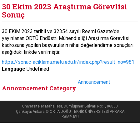
30 Ekim 2023 Araştırma Görevlisi
Sonuç
30 EKİM 2023 tarihli ve 32354 sayılı Resmi Gazete'de
yayınlanan ODTÜ Endüstri Mühendisliği Araştırma Görevlisi
kadrosuna yapılan başvuruların nihai değerlendirme sonuçları
aşağıdaki linkde verilmiştir.
https://sonuc-aciklama.metu.edu.tr/index.php?result_no=981
Language
Undefined
Announcement
Announcement Category
Üniversiteler Mahallesi, Dumlupınar Bulvarı No:1, 06800
Çankaya/Ankara © ORTA DOĞU TEKNİK ÜNİVERSİTESİ ANKARA
KAMPUSU