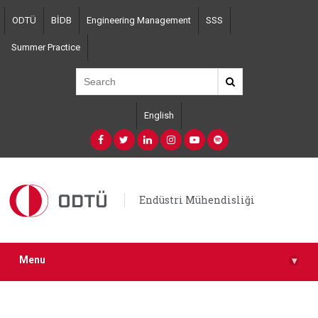
Skip
ODTÜ
BİDB
Engineering Management
SSS
to
main
Summer Practice
content
English
Endüstri Mühendisliği
Menu
▾