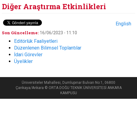
Diğer Araştırma Etkinlikleri
English
Son Güncelleme:
16/06/2023 - 11:10
Editörlük Faaliyetleri
Düzenlenen Bilimsel Toplantılar
İdari Görevler
Üyelikler
Üniversiteler Mahallesi, Dumlupınar Bulvarı No:1, 06800
Çankaya/Ankara © ORTA DOĞU TEKNİK ÜNİVERSİTESİ ANKARA
KAMPUSU