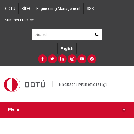
Skip
ODTÜ
BİDB
Engineering Management
SSS
to
main
Summer Practice
content
English
Endüstri Mühendisliği
Menu
▾